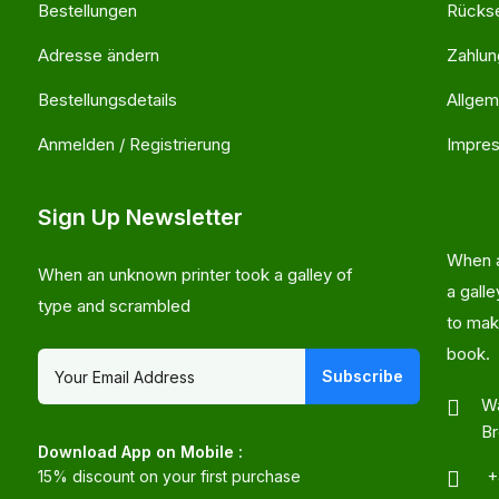
Bestellungen
Rücks
Adresse ändern
Zahlu
Bestellungsdetails
Allgem
Anmelden / Registrierung
Impre
Sign Up Newsletter
When a
When an unknown printer took a galley of
a gall
type and scrambled
to mak
book.
Subscribe
Wa
B
Download App on Mobile :
+
15% discount on your first purchase