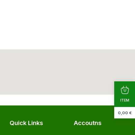
ITEM
0,00
€
Quick Links
Accoutns