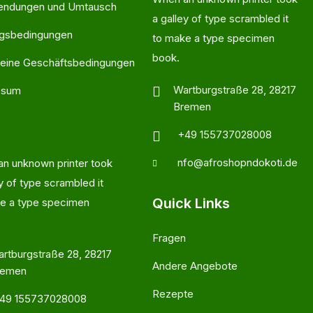
endungen und Umtausch
a galley of type scrambled it
ngsbedingungen
to make a type specimen
book.
eine Geschäftsbedingungen
Wartburgstraße 28, 28217
ssum
Bremen
+49 155737028008
nfo@afroshopndokoti.de
n unknown printer took
ey of type scrambled it
Quick Links
e a type specimen
Fragen
rtburgstraße 28, 28217
Andere Angebote
remen
Rezepte
49 155737028008