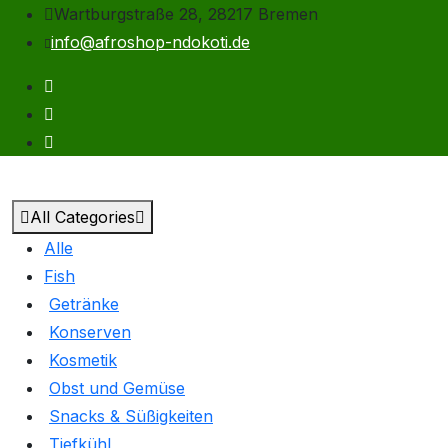
Wartburgstraße 28, 28217 Bremen
info@afroshop-ndokoti.de
All Categories
Alle
Fish
Getränke
Konserven
Kosmetik
Obst und Gemüse
Snacks & Süßigkeiten
Tiefkühl