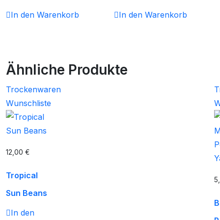
In den Warenkorb
In den Warenkorb
Ähnliche Produkte
Trockenwaren
T
Wunschliste
W
12,00
€
Tropical
5
Sun Beans
B
In den