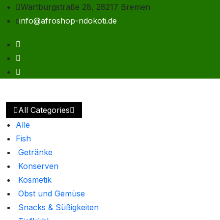
Wartburgstraße 28, 28217 Bremen
info@afroshop-ndokoti.de
All Categories
Alle
Fish
Getränke
Konserven
Kosmetik
Obst und Gemüse
Snacks & Süßigkeiten