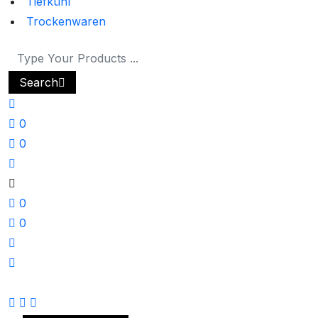
Tiefkühl
Trockenwaren
Search
0
0
0
0