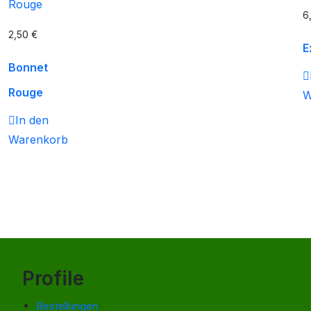
6
2,50
€
E
Bonnet
Rouge
W
In den
Warenkorb
Profile
Bestellungen