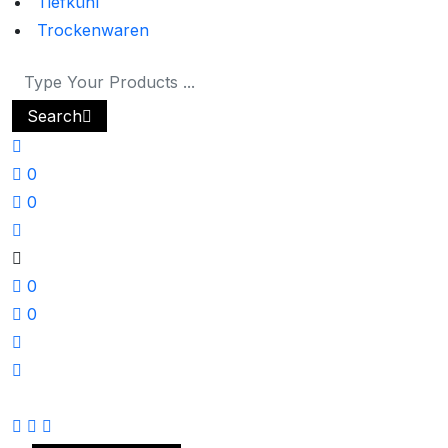
Tiefkühl
Trockenwaren
Search
0
0
0
0