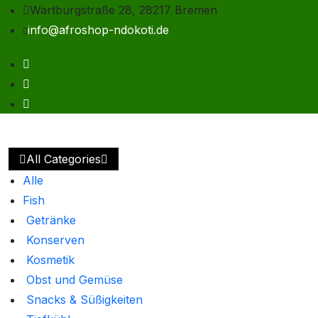
Wartburgstraße 28, 28217 Bremen
info@afroshop-ndokoti.de
All Categories
Alle
Fish
Getränke
Konserven
Kosmetik
Obst und Gemüse
Snacks & Süßigkeiten