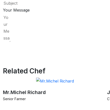
Your Message
Submit Form
Related Chef
Mr.Michel Richard
J
Senior Farmer
C