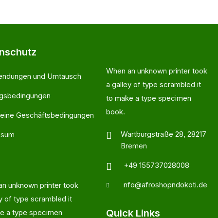
nschutz
When an unknown printer took
endungen und Umtausch
a galley of type scrambled it
ngsbedingungen
to make a type specimen
book.
eine Geschäftsbedingungen
Wartburgstraße 28, 28217
ssum
Bremen
+49 155737028008
nfo@afroshopndokoti.de
n unknown printer took
ey of type scrambled it
Quick Links
e a type specimen