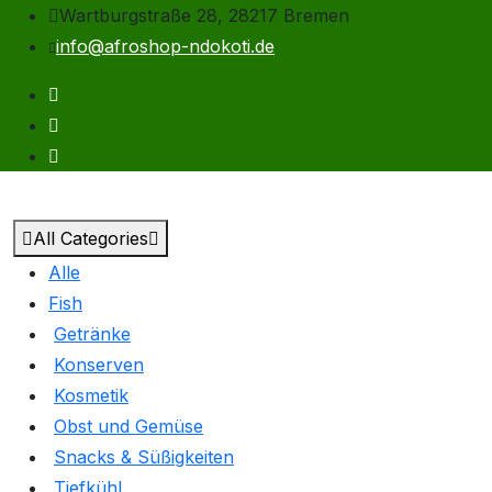
Wartburgstraße 28, 28217 Bremen
info@afroshop-ndokoti.de
All Categories
Alle
Fish
Getränke
Konserven
Kosmetik
Obst und Gemüse
Snacks & Süßigkeiten
Tiefkühl