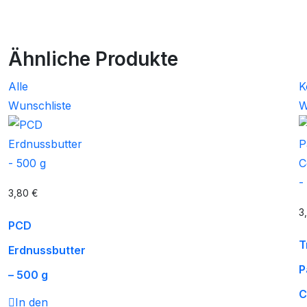
Ähnliche Produkte
Alle
K
Wunschliste
W
3,80
€
3
PCD
T
Erdnussbutter
P
– 500 g
C
In den