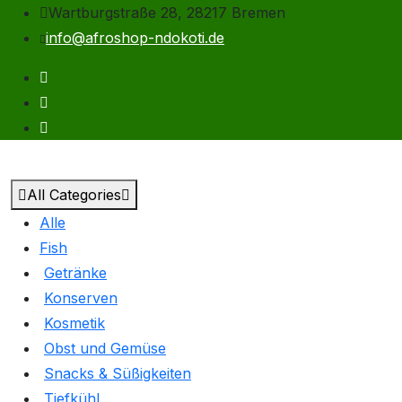
Wartburgstraße 28, 28217 Bremen
info@afroshop-ndokoti.de
All Categories
Alle
Fish
Getränke
Konserven
Kosmetik
Obst und Gemüse
Snacks & Süßigkeiten
Tiefkühl