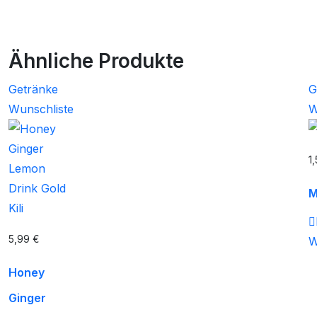
Ähnliche Produkte
Getränke
G
Wunschliste
W
1
M
5,99
€
W
Honey
Ginger