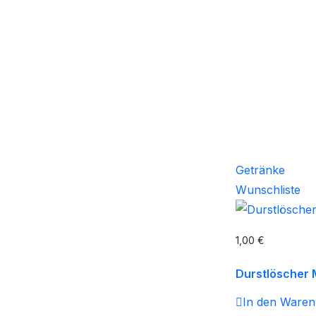
Getränke
Wunschliste
1,00
€
Durstlöscher M
In den Ware