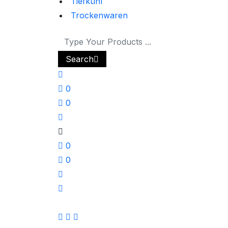
Tiefkühl
Trockenwaren
Search
0
0
0
0