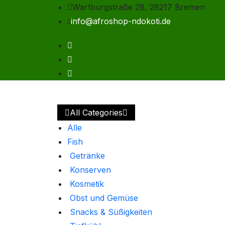
Wartburgstraße 28, 28217 Bremen
info@afroshop-ndokoti.de
All Categories
Alle
Fish
Getränke
Konserven
Kosmetik
Obst und Gemüse
Snacks & Süßigkeiten