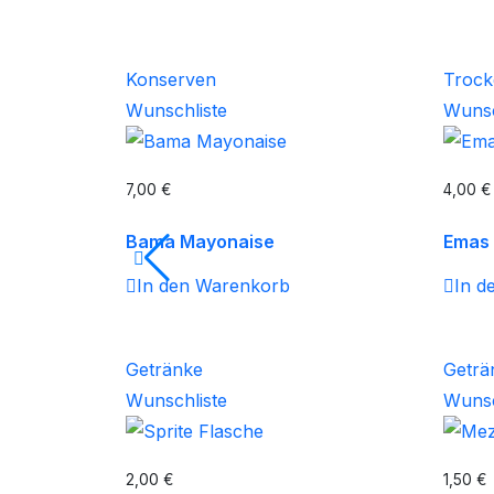
Konserven
Troc
Wunschliste
Wunsc
7,00
€
4,00
€
Bama Mayonaise
Emas 
In den Warenkorb
In d
Getränke
Geträ
Wunschliste
Wunsc
2,00
€
1,50
€