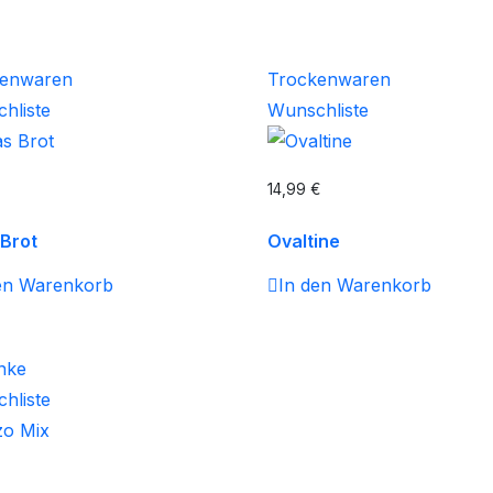
kenwaren
Trockenwaren
hliste
Wunschliste
14,99
€
Brot
Ovaltine
en Warenkorb
In den Warenkorb
nke
hliste